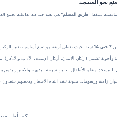
متع نحو المسجد
نافسية شيقة!
“طريق المسلم”
هي لعبة جماعية تفاعلية تجمع العا
من
7 حتى 14 سنة
، حيث تغطي أربعة مواضيع أساسية تعتبر الركيز
أجوبة تشمل (أركان الإيمان، أركان الإسلام، الآداب والأذكار)، م
لمسجد، يتعلم الأطفال الصبر، سرعة البديهة، والاعتزاز بقيمهم
ألوان زاهية ورسومات ملونة تشد انتباه الأطفال وتجعلهم يبتعدو
كن أول من 