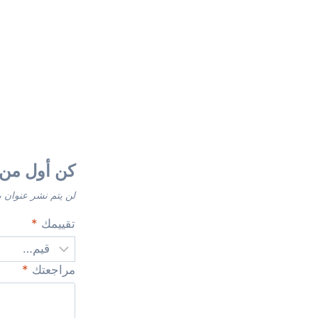
كن أول من ي
لن يتم نشر عنوان ب
تقييمك
*
مراجعتك
*